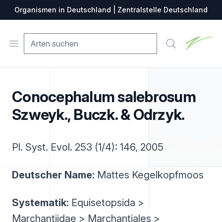
Organismen in Deutschland | Zentralstelle Deutschland
Zentralste
Open menu
Suche
Conocephalum salebrosum
Szweyk., Buczk. & Odrzyk.
Pl. Syst. Evol. 253 (1/4): 146, 2005
Deutscher Name:
Mattes Kegelkopfmoos
Systematik:
Equisetopsida >
Marchantiidae > Marchantiales >