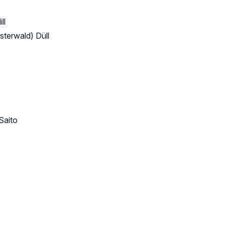
ll
sterwald) Düll
Saito