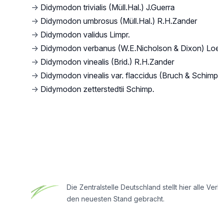
→
Didymodon trivialis (Müll.Hal.) J.Guerra
→
Didymodon umbrosus (Müll.Hal.) R.H.Zander
→
Didymodon validus Limpr.
→
Didymodon verbanus (W.E.Nicholson & Dixon) Lo
→
Didymodon vinealis (Brid.) R.H.Zander
→
Didymodon vinealis var. flaccidus (Bruch & Schimp
→
Didymodon zetterstedtii Schimp.
Footer
Die Zentralstelle Deutschland stellt hier all
den neuesten Stand gebracht.