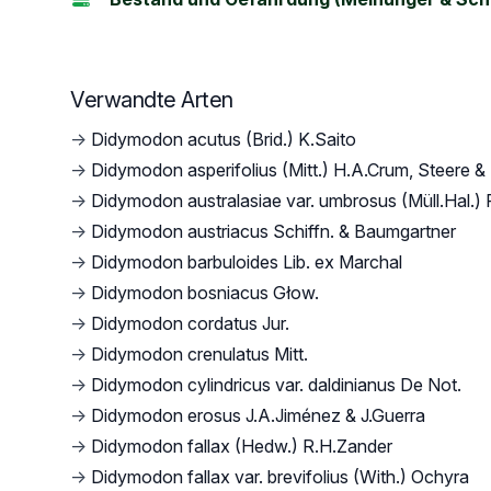
Verwandte Arten
→
Didymodon acutus (Brid.) K.Saito
→
Didymodon asperifolius (Mitt.) H.A.Crum, Steere 
→
Didymodon australasiae var. umbrosus (Müll.Hal.)
→
Didymodon austriacus Schiffn. & Baumgartner
→
Didymodon barbuloides Lib. ex Marchal
→
Didymodon bosniacus Głow.
→
Didymodon cordatus Jur.
→
Didymodon crenulatus Mitt.
→
Didymodon cylindricus var. daldinianus De Not.
→
Didymodon erosus J.A.Jiménez & J.Guerra
→
Didymodon fallax (Hedw.) R.H.Zander
→
Didymodon fallax var. brevifolius (With.) Ochyra