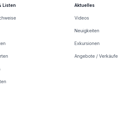
& Listen
Aktuelles
achweise
Videos
Neuigkeiten
ten
Exkursionen
rten
Angebote / Verkäufe
s
rten