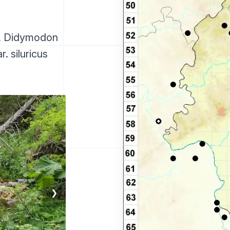
., Didymodon
 siluricus
❯