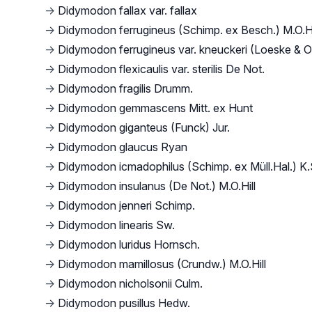
→
Didymodon fallax var. fallax
→
Didymodon ferrugineus (Schimp. ex Besch.) M.O.Hi
→
Didymodon ferrugineus var. kneuckeri (Loeske & O
→
Didymodon flexicaulis var. sterilis De Not.
→
Didymodon fragilis Drumm.
→
Didymodon gemmascens Mitt. ex Hunt
→
Didymodon giganteus (Funck) Jur.
→
Didymodon glaucus Ryan
→
Didymodon icmadophilus (Schimp. ex Müll.Hal.) K.
→
Didymodon insulanus (De Not.) M.O.Hill
→
Didymodon jenneri Schimp.
→
Didymodon linearis Sw.
→
Didymodon luridus Hornsch.
→
Didymodon mamillosus (Crundw.) M.O.Hill
→
Didymodon nicholsonii Culm.
→
Didymodon pusillus Hedw.