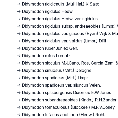
→
Didymodon rigidicaulis (Müll.Hal.) K.Saito
→
Didymodon rigidulus Hedw.
→
Didymodon rigidulus Hedw. var. rigidulus
→
Didymodon rigidulus subsp. andreaeoides (Limpr.) 
→
Didymodon rigidulus var. glaucus (Ryan) Wijk & Ma
→
Didymodon rigidulus var. validus (Limpr.) Düll
→
Didymodon ruber Jur. ex Geh.
→
Didymodon rufus Lorentz
→
Didymodon sicculus M.J.Cano, Ros, Garcia-Zam. &
→
Didymodon sinuosus (Mitt.) Delogne
→
Didymodon spadiceus (Mitt.) Limpr.
→
Didymodon spadiceus var. siluricus Velen.
→
Didymodon spitsbergensis Dixon ex E.W.Jones
→
Didymodon subandreaeoides (Kindb.) R.H.Zander
→
Didymodon tomaculosus (Blockeel) M.F.V.Corley
→
Didymodon trifarius auct. non (Hedw.) Röhl.