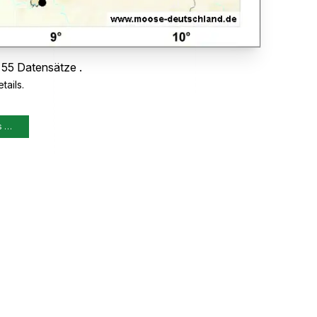
 55 Datensätze .
tails.
s …