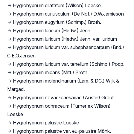
→
Hygrohypnum dilatatum (Wilson) Loeske
→
Hygrohypnum duriusculum (De Not.) D.W.Jamieson
→
Hygrohypnum eugyrium (Schimp.) Broth.
→
Hygrohypnum luridum (Hedw.) Jenn.
→
Hygrohypnum luridum (Hedw.) Jenn. var. luridum
→
Hygrohypnum luridum var. subsphaericarpum (Brid.)
C.E.O.Jensen
→
Hygrohypnum luridum var. tenellum (Schimp.) Podp.
→
Hygrohypnum micans (Mitt.) Broth.
→
Hygrohypnum molendinarium (Lam. & DC.) Wijk &
Margad.
→
Hygrohypnum novae-caesariae (Austin) Grout
→
Hygrohypnum ochraceum (Turner ex Wilson)
Loeske
→
Hygrohypnum palustre Loeske
→
Hygrohypnum palustre var. eu-palustre Mönk.