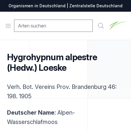
Organismen in Deutschland | Zentralstelle Deutschland
Zentralste
Open menu
Suche
Hygrohypnum alpestre
(Hedw.) Loeske
Verh. Bot. Vereins Prov. Brandenburg 46:
198. 1905
Deutscher Name:
Alpen-
Wasserschlafmoos