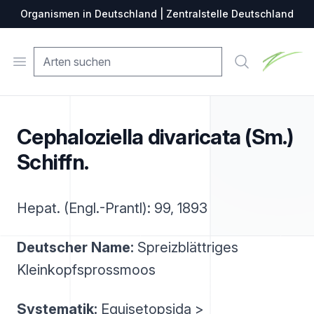
Organismen in Deutschland | Zentralstelle Deutschland
Zentralste
Open menu
Suche
Cephaloziella divaricata (Sm.)
Schiffn.
Hepat. (Engl.-Prantl): 99, 1893
Deutscher Name:
Spreizblättriges
Kleinkopfsprossmoos
Systematik:
Equisetopsida >