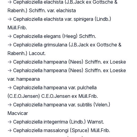
→
Cephaloziella elachista (J.B.Jack ex Gottsche &
Rabenh.) Schiffn. var. elachista
→
Cephaloziella elachista var. spinigera (Lindb.)
Müll.Frib.
→
Cephaloziella elegans (Heeg) Schiffn.
→
Cephaloziella grimsulana (J.B.Jack ex Gottsche &
Rabenh.) Lacout.
→
Cephaloziella hampeana (Nees) Schiffn. ex Loeske
→
Cephaloziella hampeana (Nees) Schiffn. ex Loeske
var. hampeana
→
Cephaloziella hampeana var. pulchella
(C.E.O.Jensen) C.E.O.Jensen ex Müll.Frib.
→
Cephaloziella hampeana var. subtilis (Velen.)
Macvicar
→
Cephaloziella integerrima (Lindb.) Warnst.
→
Cephaloziella massalongi (Spruce) Müll.Frib.