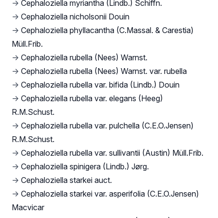
→
Cephaloziella myriantha (Lindb.) Schiffn.
→
Cephaloziella nicholsonii Douin
→
Cephaloziella phyllacantha (C.Massal. & Carestia)
Müll.Frib.
→
Cephaloziella rubella (Nees) Warnst.
→
Cephaloziella rubella (Nees) Warnst. var. rubella
→
Cephaloziella rubella var. bifida (Lindb.) Douin
→
Cephaloziella rubella var. elegans (Heeg)
R.M.Schust.
→
Cephaloziella rubella var. pulchella (C.E.O.Jensen)
R.M.Schust.
→
Cephaloziella rubella var. sullivantii (Austin) Müll.Frib.
→
Cephaloziella spinigera (Lindb.) Jørg.
→
Cephaloziella starkei auct.
→
Cephaloziella starkei var. asperifolia (C.E.O.Jensen)
Macvicar