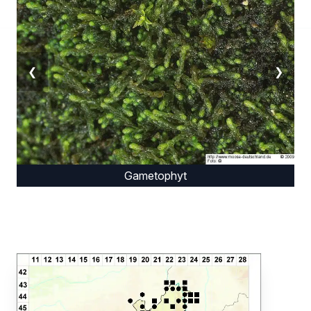
❮
❯
Gametophyt