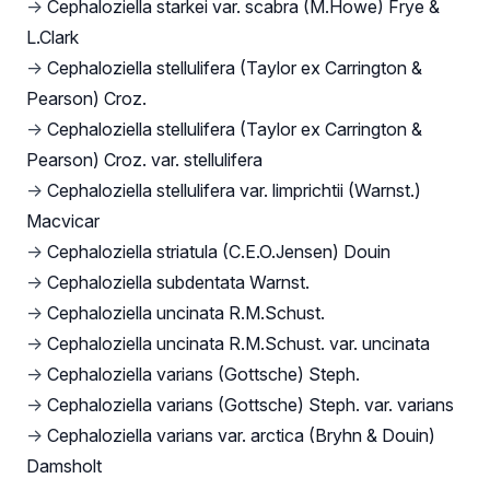
→
Cephaloziella starkei var. scabra (M.Howe) Frye &
L.Clark
→
Cephaloziella stellulifera (Taylor ex Carrington &
Pearson) Croz.
→
Cephaloziella stellulifera (Taylor ex Carrington &
Pearson) Croz. var. stellulifera
→
Cephaloziella stellulifera var. limprichtii (Warnst.)
Macvicar
→
Cephaloziella striatula (C.E.O.Jensen) Douin
→
Cephaloziella subdentata Warnst.
→
Cephaloziella uncinata R.M.Schust.
→
Cephaloziella uncinata R.M.Schust. var. uncinata
→
Cephaloziella varians (Gottsche) Steph.
→
Cephaloziella varians (Gottsche) Steph. var. varians
→
Cephaloziella varians var. arctica (Bryhn & Douin)
Damsholt