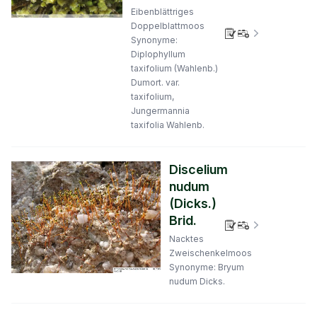
Eibenblättriges
Doppelblattmoos
Verbreitungs
Synonyme:
Diplophyllum
taxifolium (Wahlenb.)
Dumort. var.
taxifolium,
Jungermannia
taxifolia Wahlenb.
Discelium
nudum
(Dicks.)
Brid.
Verbreitungs
Nacktes
Zweischenkelmoos
Synonyme: Bryum
nudum Dicks.