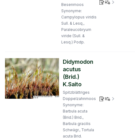
Verbreitungs
Besenmoos
Synonyme:
Campylopus viridis
Sull. & Lesq.,
Paraleucobryum
viride (Sull. &
Lesq.) Podp.
Didymodon
acutus
(Brid.)
K.Saito
Spitzblättriges
Verbreitungs
Doppelzahnmoos
Synonyme:
Barbula acuta
(Brid.) Brid.,
Barbula gracilis
Schwägr., Tortula
acuta Brid.