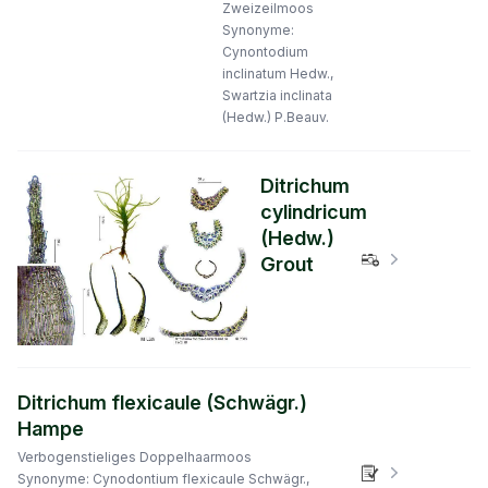
Zweizeilmoos
Synonyme:
Cynontodium
inclinatum Hedw.,
Swartzia inclinata
(Hedw.) P.Beauv.
Ditrichum
cylindricum
(Hedw.)
Verbreitungs
Grout
Ditrichum flexicaule (Schwägr.)
Hampe
Verbogenstieliges Doppelhaarmoos
Verbreitungs
Synonyme: Cynodontium flexicaule Schwägr.,