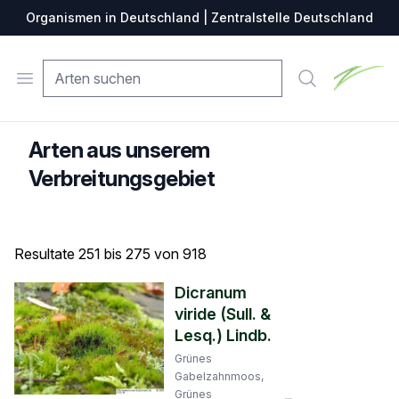
Organismen in Deutschland | Zentralstelle Deutschland
Zentralste
Open menu
Suche
Arten aus unserem
Verbreitungsgebiet
Resultate 251 bis 275 von 918
Dicranum
viride (Sull. &
Lesq.) Lindb.
Grünes
Gabelzahnmoos,
Grünes