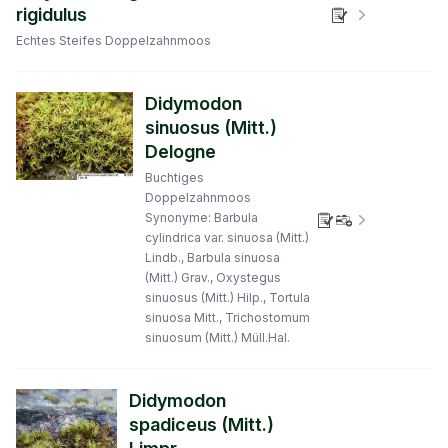
rigidulus
Verbreitungs
Echtes Steifes Doppelzahnmoos
Didymodon
sinuosus (Mitt.)
Delogne
Buchtiges
Doppelzahnmoos
Synonyme: Barbula
Verbreitungs
cylindrica var. sinuosa (Mitt.)
Lindb., Barbula sinuosa
(Mitt.) Grav., Oxystegus
sinuosus (Mitt.) Hilp., Tortula
sinuosa Mitt., Trichostomum
sinuosum (Mitt.) Müll.Hal.
Didymodon
spadiceus (Mitt.)