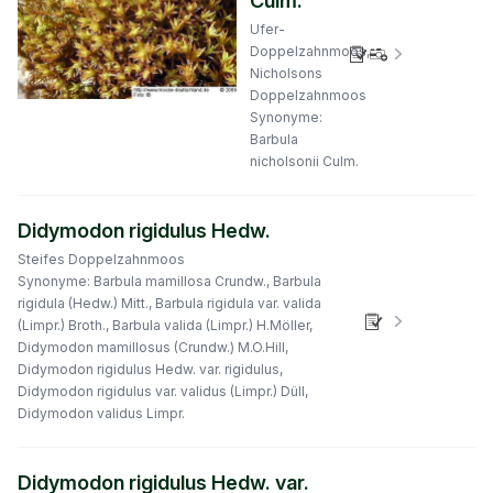
Culm.
Ufer-
Doppelzahnmoos,
Verbreitungs
Nicholsons
Doppelzahnmoos
Synonyme:
Barbula
nicholsonii Culm.
Didymodon rigidulus Hedw.
Steifes Doppelzahnmoos
Synonyme: Barbula mamillosa Crundw., Barbula
rigidula (Hedw.) Mitt., Barbula rigidula var. valida
Verbreitungs
(Limpr.) Broth., Barbula valida (Limpr.) H.Möller,
Didymodon mamillosus (Crundw.) M.O.Hill,
Didymodon rigidulus Hedw. var. rigidulus,
Didymodon rigidulus var. validus (Limpr.) Düll,
Didymodon validus Limpr.
Didymodon rigidulus Hedw. var.