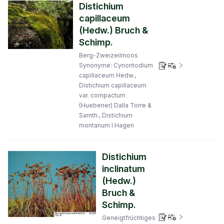
Distichium
capillaceum
(Hedw.) Bruch &
Schimp.
Berg-Zweizeilmoos
Verbreitungs
Synonyme: Cynontodium
capillaceum Hedw.,
Distichium capillaceum
var. compactum
(Huebener) Dalla Torre &
Sarnth., Distichium
montanum I.Hagen
Distichium
inclinatum
(Hedw.)
Bruch &
Schimp.
Verbreitungs
Geneigtfrüchtiges