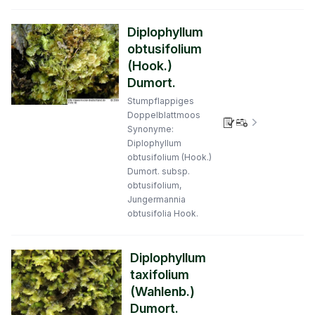
Diplophyllum
obtusifolium
(Hook.)
Dumort.
Stumpflappiges
Doppelblattmoos
Verbreitungs
Synonyme:
Diplophyllum
obtusifolium (Hook.)
Dumort. subsp.
obtusifolium,
Jungermannia
obtusifolia Hook.
Diplophyllum
taxifolium
(Wahlenb.)
Dumort.