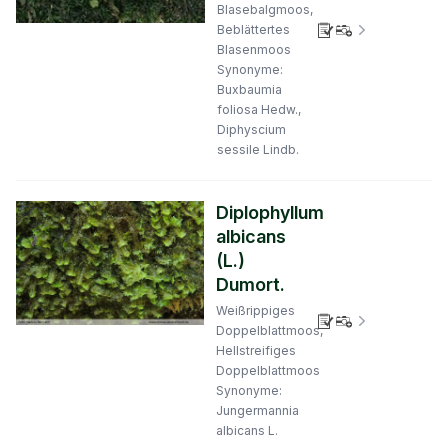
Blasebalgmoos,
Verbreitungs
Beblättertes
Blasenmoos
Synonyme:
Buxbaumia
foliosa Hedw.,
Diphyscium
sessile Lindb.
Diplophyllum
albicans
(L.)
Dumort.
Weißrippiges
Verbreitungs
Doppelblattmoos,
Hellstreifiges
Doppelblattmoos
Synonyme:
Jungermannia
albicans L.