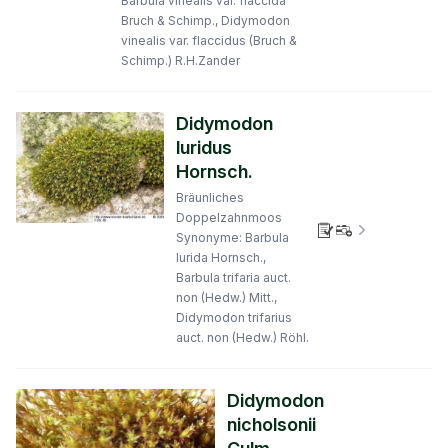
Barbula vinealis var. flaccida
Bruch & Schimp., Didymodon
vinealis var. flaccidus (Bruch &
Schimp.) R.H.Zander
Didymodon
luridus
Hornsch.
Bräunliches
Doppelzahnmoos
Verbreitungs
Synonyme: Barbula
lurida Hornsch.,
Barbula trifaria auct.
non (Hedw.) Mitt.,
Didymodon trifarius
auct. non (Hedw.) Röhl.
Didymodon
nicholsonii