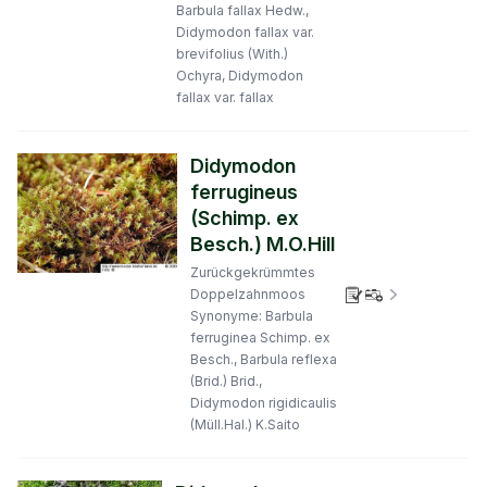
Barbula fallax Hedw.,
Didymodon fallax var.
brevifolius (With.)
Ochyra, Didymodon
fallax var. fallax
Didymodon
ferrugineus
(Schimp. ex
Besch.) M.O.Hill
Zurückgekrümmtes
Verbreitungs
Doppelzahnmoos
Synonyme: Barbula
ferruginea Schimp. ex
Besch., Barbula reflexa
(Brid.) Brid.,
Didymodon rigidicaulis
(Müll.Hal.) K.Saito