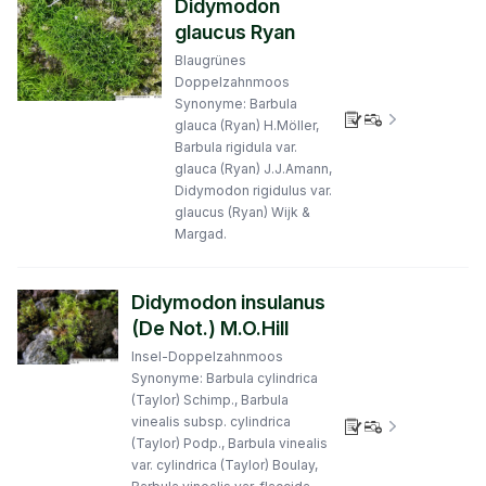
Didymodon
glaucus Ryan
Blaugrünes
Doppelzahnmoos
Synonyme: Barbula
Verbreitungs
glauca (Ryan) H.Möller,
Barbula rigidula var.
glauca (Ryan) J.J.Amann,
Didymodon rigidulus var.
glaucus (Ryan) Wijk &
Margad.
Didymodon insulanus
(De Not.) M.O.Hill
Insel-Doppelzahnmoos
Synonyme: Barbula cylindrica
(Taylor) Schimp., Barbula
vinealis subsp. cylindrica
Verbreitungs
(Taylor) Podp., Barbula vinealis
var. cylindrica (Taylor) Boulay,