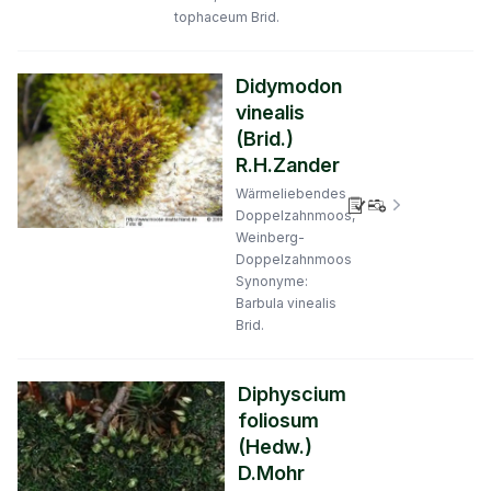
tophaceum Brid.
Didymodon
vinealis
(Brid.)
R.H.Zander
Wärmeliebendes
Verbreitungs
Doppelzahnmoos,
Weinberg-
Doppelzahnmoos
Synonyme:
Barbula vinealis
Brid.
Diphyscium
foliosum
(Hedw.)
D.Mohr