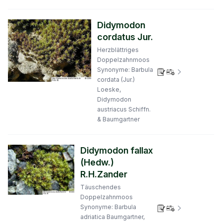
Didymodon
cordatus Jur.
Herzblättriges
Doppelzahnmoos
Synonyme: Barbula
Verbreitungs
cordata (Jur.)
Loeske,
Didymodon
austriacus Schiffn.
& Baumgartner
Didymodon fallax
(Hedw.)
R.H.Zander
Täuschendes
Doppelzahnmoos
Synonyme: Barbula
Verbreitungs
adriatica Baumgartner,