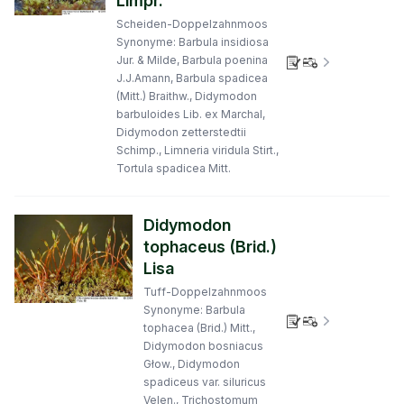
Limpr.
Scheiden-Doppelzahnmoos
Synonyme: Barbula insidiosa
Jur. & Milde, Barbula poenina
Verbreitungs
J.J.Amann, Barbula spadicea
(Mitt.) Braithw., Didymodon
barbuloides Lib. ex Marchal,
Didymodon zetterstedtii
Schimp., Limneria viridula Stirt.,
Tortula spadicea Mitt.
Didymodon
tophaceus (Brid.)
Lisa
Tuff-Doppelzahnmoos
Synonyme: Barbula
Verbreitungs
tophacea (Brid.) Mitt.,
Didymodon bosniacus
Głow., Didymodon
spadiceus var. siluricus
Velen., Trichostomum