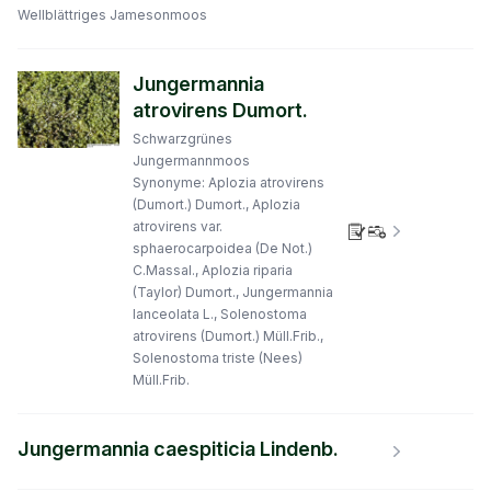
Wellblättriges Jamesonmoos
Jungermannia
atrovirens Dumort.
Schwarzgrünes
Jungermannmoos
Synonyme: Aplozia atrovirens
(Dumort.) Dumort., Aplozia
atrovirens var.
Verbreitungs
sphaerocarpoidea (De Not.)
C.Massal., Aplozia riparia
(Taylor) Dumort., Jungermannia
lanceolata L., Solenostoma
atrovirens (Dumort.) Müll.Frib.,
Solenostoma triste (Nees)
Müll.Frib.
Jungermannia caespiticia Lindenb.
Verbreitungs