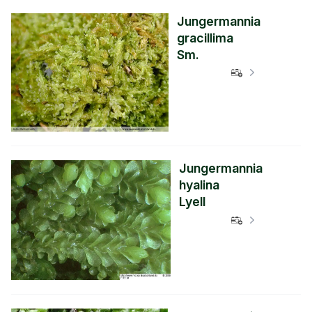
Jungermannia
gracillima
Sm.
Verbreitungs
Jungermannia
hyalina
Lyell
Verbreitungs