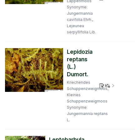
Lappenmoos
Synonyme:
Jungermannia
cavifolia Ehrh.,
Lejeunea
serpyllifolia Lib.
Lepidozia
reptans
(L.)
Dumort.
Kriechendes
Verbreitungs
Schuppenzweigmoos,
Kleines
Schuppenzweigmoos
Synonyme:
Jungermannia reptans
L.
Leptobarbula