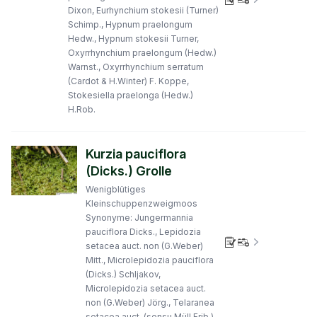
Verbreitungs
Dixon, Eurhynchium stokesii (Turner)
Schimp., Hypnum praelongum
Hedw., Hypnum stokesii Turner,
Oxyrrhynchium praelongum (Hedw.)
Warnst., Oxyrrhynchium serratum
(Cardot & H.Winter) F. Koppe,
Stokesiella praelonga (Hedw.)
H.Rob.
Kurzia pauciflora
(Dicks.) Grolle
Wenigblütiges
Kleinschuppenzweigmoos
Synonyme: Jungermannia
pauciflora Dicks., Lepidozia
Verbreitungs
setacea auct. non (G.Weber)
Mitt., Microlepidozia pauciflora
(Dicks.) Schljakov,
Microlepidozia setacea auct.
non (G.Weber) Jörg., Telaranea
setacea auct. (sensu Müll.Frib.)