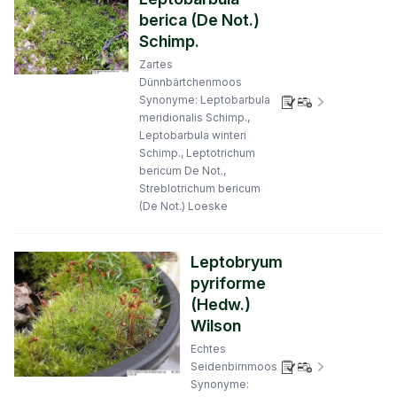
berica (De Not.)
Schimp.
Zartes
Dünnbärtchenmoos
Synonyme: Leptobarbula
Verbreitungs
meridionalis Schimp.,
Leptobarbula winteri
Schimp., Leptotrichum
bericum De Not.,
Streblotrichum bericum
(De Not.) Loeske
Leptobryum
pyriforme
(Hedw.)
Wilson
Echtes
Verbreitungs
Seidenbirnmoos
Synonyme: