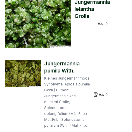
Jungermannia
leiantha
Grolle
Verbreitungs
Jungermannia
pumila With.
Kleines Jungermannmoos
Synonyme: Aplozia pumila
(With.) Dumort.,
Verbreitungs
Jungermannia karl-
muelleri Grolle,
Solenostoma
oblongifolium (Müll.Frib.)
Müll.Frib., Solenostoma
pumilum (With.) Müll.Frib.