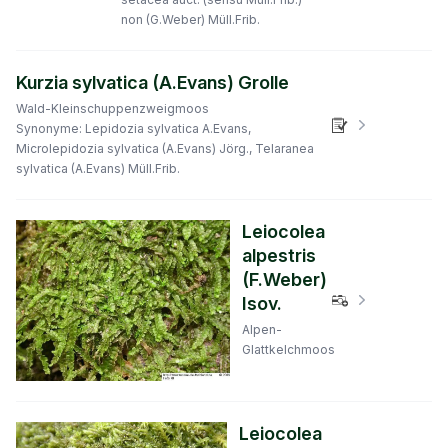
non (G.Weber) Müll.Frib.
Kurzia sylvatica (A.Evans) Grolle
Wald-Kleinschuppenzweigmoos
Verbreitungs
Synonyme: Lepidozia sylvatica A.Evans,
Microlepidozia sylvatica (A.Evans) Jörg., Telaranea
sylvatica (A.Evans) Müll.Frib.
Leiocolea
alpestris
(F.Weber)
Verbreitungs
Isov.
Alpen-
Glattkelchmoos
Leiocolea