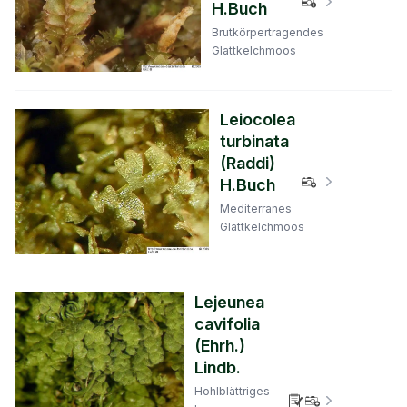
Verbreitungs
H.Buch
Brutkörpertragendes
Glattkelchmoos
Leiocolea
turbinata
(Raddi)
Verbreitungs
H.Buch
Mediterranes
Glattkelchmoos
Lejeunea
cavifolia
(Ehrh.)
Lindb.
Hohlblättriges
Verbreitungs