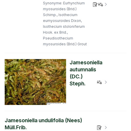
Synonyme: Eurhynchium
Verbreitungs
myosuroides (Brid.)
Schimp., Isothecium
eumyosuroides Dixon,
Isothecium stoloniferum
Hook. ex Brid.,
Pseudisothecium
myosuroides (Brid.) Grout
Jamesoniella
autumnalis
(DC.)
Verbreitungs
Steph.
Jamesoniella undulifolia (Nees)
Müll.Frib.
Verbreitungs