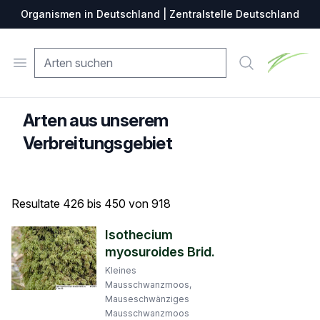
Organismen in Deutschland | Zentralstelle Deutschland
Zentralste
Open menu
Suche
Arten aus unserem
Verbreitungsgebiet
Resultate 426 bis 450 von 918
Isothecium
myosuroides Brid.
Kleines
Mausschwanzmoos,
Mauseschwänziges
Mausschwanzmoos