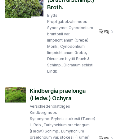
Broth.
Blytts
Kropfgabelzahnmoos
Synonyme: Cynodontium
Verbreitungs
bruntonii var.
limprichtianum (Grebe)
Mönk., Cynodontium
limprichtianum Grebe,
Dicranum blyttii Bruch &
Schimp., Dicranum schisti
Lindb.
Kindbergia praelonga
(Hedw.) Ochyra
Verschiedenblättriges
Kindbergmoos
Synonyme: Bryhnia stokesii (Turner)
H.Rob., Eurhynchium praelongum
(Hedw.) Schimp., Eurhynchium
praelongum var. stokesii (Turner)