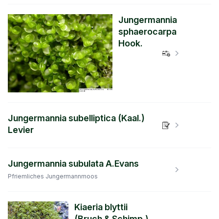
Jungermannia
sphaerocarpa
Hook.
Verbreitungs
Jungermannia subelliptica (Kaal.)
Verbreitungs
Levier
Jungermannia subulata A.Evans
Verbreitungs
Pfriemliches Jungermannmoos
Kiaeria blyttii
(Bruch & Schimp.)