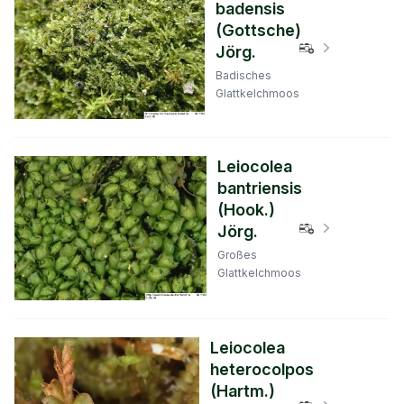
badensis
(Gottsche)
Verbreitungs
Jörg.
Badisches
Glattkelchmoos
Leiocolea
bantriensis
(Hook.)
Verbreitungs
Jörg.
Großes
Glattkelchmoos
Leiocolea
heterocolpos
(Hartm.)