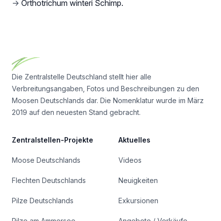
→
Orthotrichum winteri Schimp.
Footer
Die Zentralstelle Deutschland stellt hier alle
Verbreitungsangaben, Fotos und Beschreibungen zu den
Moosen Deutschlands dar. Die Nomenklatur wurde im März
2019 auf den neuesten Stand gebracht.
Zentralstellen-Projekte
Aktuelles
Moose Deutschlands
Videos
Flechten Deutschlands
Neuigkeiten
Pilze Deutschlands
Exkursionen
Pilze am Ammersee
Angebote / Verkäufe