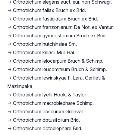
→
Orthotrichum elegans auct. eur. non Schwägr.
→
Orthotrichum fallax Bruch ex Brid.
→
Orthotrichum fastigiatum Bruch ex Brid.
→
Orthotrichum franzonianum De Not. ex Venturi
→
Orthotrichum gymnostomum Bruch ex Brid.
→
Orthotrichum hutchinsiae Sm.
→
Orthotrichum killiasii Müll.Hal.
→
Orthotrichum leiocarpum Bruch & Schimp.
→
Orthotrichum leucomitrium Bruch & Schimp.
→
Orthotrichum lewinskyae F. Lara, Garilleti &
Mazimpaka
→
Orthotrichum lyellii Hook. & Taylor
→
Orthotrichum macroblephare Schimp.
→
Orthotrichum obscurum Grönvall
→
Orthotrichum obtusifolium Brid.
→
Orthotrichum octoblephare Brid.