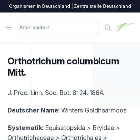
Organismen in Deutschland | Zentralstelle Deutschland
Zentralste
Open menu
Suche
Orthotrichum columbicum
Mitt.
J. Proc. Linn. Soc. Bot. 8: 24. 1864.
Deutscher Name:
Winters Goldhaarmoos
Systematik:
Equisetopsida > Bryidae >
Orthotrichaceae > Orthotrichales >