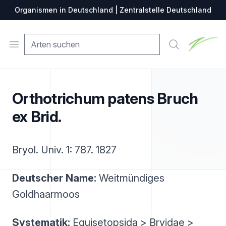
Organismen in Deutschland | Zentralstelle Deutschland
Zentralste
Open menu
Suche
Orthotrichum patens Bruch
ex Brid.
Bryol. Univ. 1: 787. 1827
Deutscher Name:
Weitmündiges
Goldhaarmoos
Systematik:
Equisetopsida > Bryidae >