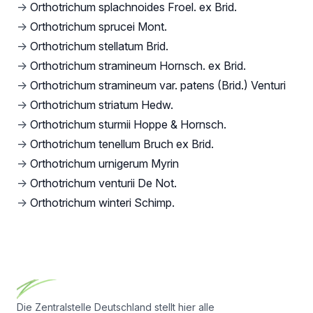
→
Orthotrichum splachnoides Froel. ex Brid.
→
Orthotrichum sprucei Mont.
→
Orthotrichum stellatum Brid.
→
Orthotrichum stramineum Hornsch. ex Brid.
→
Orthotrichum stramineum var. patens (Brid.) Venturi
→
Orthotrichum striatum Hedw.
→
Orthotrichum sturmii Hoppe & Hornsch.
→
Orthotrichum tenellum Bruch ex Brid.
→
Orthotrichum urnigerum Myrin
→
Orthotrichum venturii De Not.
→
Orthotrichum winteri Schimp.
Footer
Die Zentralstelle Deutschland stellt hier alle